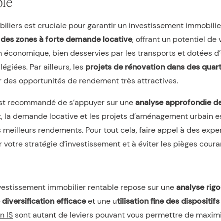
ble
iliers est cruciale pour garantir un investissement immobilier 
s des zones à forte demande locative
, offrant un potentiel de 
n économique, bien desservies par les transports et dotées d’u
égiées. Par ailleurs, les
projets de rénovation dans des quart
r des opportunités de rendement très attractives.
l est recommandé de s’appuyer sur une
analyse approfondie d
x, la demande locative et les projets d’aménagement urbain es
es meilleurs rendements. Pour tout cela, faire appel à des expe
er votre stratégie d’investissement et à éviter les pièges coura
investissement immobilier rentable repose sur une
analyse rig
 diversification efficace
et une u
tilisation fine des dispositifs
n IS
sont autant de leviers pouvant vous permettre de maximis