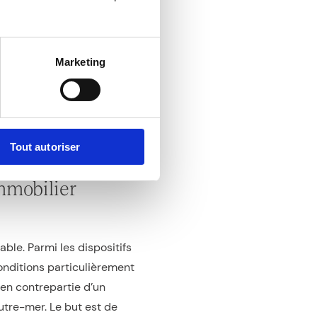
ssements. Il s’agit de fonds
Marketing
n intégrant ce type de
s à des investisseurs
en avant du PEI vous permet
ts innovants à fort potentiel
Tout autoriser
immobilier
able. Parmi les dispositifs
onditions particulièrement
en contrepartie d’un
tre-mer. Le but est de