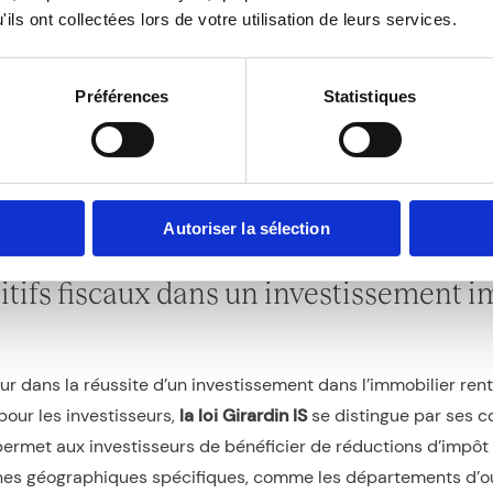
ils ont collectées lors de votre utilisation de leurs services.
obilier (PEI)
est un excellent levier pour optimiser vos investi
Préférences
Statistiques
icipant au financement de projets immobiliers d’envergure. E
lle, vous pouvez accéder à des opportunités souvent réservée
éficiant de rendements potentiellement plus élevés. La mise 
fs au-delà de l’immobilier classique, en participant à des proje
Autoriser la sélection
sitifs fiscaux dans un investissement 
eur dans la réussite d’un investissement dans l’immobilier rent
pour les investisseurs,
la loi Girardin IS
se distingue par ses c
ermet aux investisseurs de bénéficier de réductions d’impôt 
nes géographiques spécifiques, comme les départements d’ou