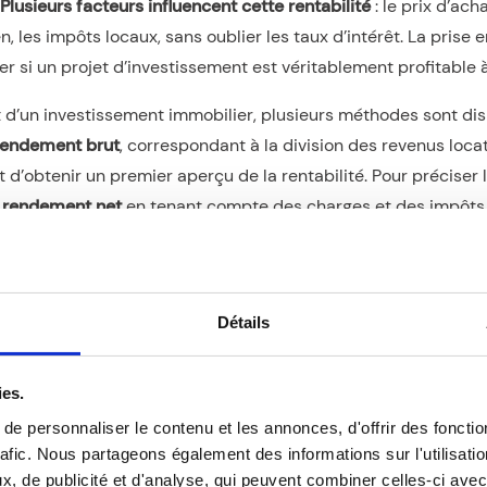
Plusieurs facteurs influencent cette rentabilité
: le prix d’ach
en, les impôts locaux, sans oublier les taux d’intérêt. La pri
 si un projet d’investissement est véritablement profitable 
 d’un investissement immobilier, plusieurs méthodes sont dis
 rendement brut
, correspondant à la division des revenus locat
d’obtenir un premier aperçu de la rentabilité. Pour préciser l’
e rendement net
en tenant compte des charges et des impôts li
nt obtenu couvre non seulement les dépenses mais offre éga
Détails
bilité grâce à une diversification des 
est une composante essentielle pour garantir un investissem
ies.
nt vos investissements sur différents types de biens immobilier
e personnaliser le contenu et les annonces, d'offrir des fonctio
e durée, etc.), vous limitez les risques liés à la volatilité d’
rafic. Nous partageons également des informations sur l'utilisati
ement de
profiter de plusieurs sources de revenus
, assurant 
, de publicité et d'analyse, qui peuvent combiner celles-ci avec