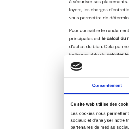
à sécuriser ses placements.
loyers, les charges d’entreti
vous permettra de déterminer
Pour connaître le rendement
principales est
le calcul du
d’achat du bien. Cela permet 
indispensable de
calculer l
de s’assurer que le rendeme
confortable.
Consentement
Maximiser la renta
La diversification des actifs
Ce site web utilise des cook
le long terme. En répartissa
Les cookies nous permettent d
commerciaux, locatifs de court
sociaux et d'analyser notre t
stratégie vous permet égal
partenaires de médias sociaux