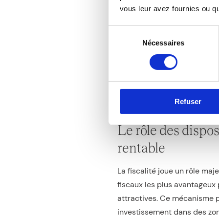
vous leur avez fournies ou qu'
stable.
Le
private equity dans l’imm
Sélection
Nécessaires
du
d’investissement privés part
consentement
placement à votre portefeui
institutionnels, tout en bén
ainsi de diversifier vos acti
de plus-value.
Refuser
Le rôle des dispo
rentable
La fiscalité joue un rôle maj
fiscaux les plus avantageux 
attractives. Ce mécanisme p
investissement dans des zo