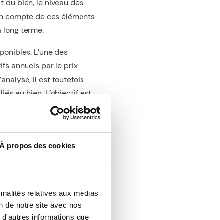
at du bien, le niveau des
se en compte de ces éléments
à long terme.
ponibles. L’une des
ifs annuels par le prix
analyse, il est toutefois
és au bien. L’objectif est
lement une marge de profit
À propos des cookies
actifs
ent immobilier rentable sur
s (résidentiels,
nnalités relatives aux médias
un seul secteur. Cette
on de notre site avec nos
ainsi une
rentabilité plus
 d'autres informations que